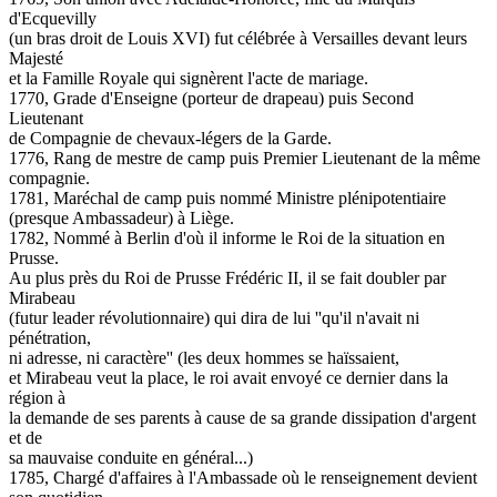
d'Ecquevilly
(un bras droit de Louis XVI) fut célébrée à Versailles devant leurs
Majesté
et la Famille Royale qui signèrent l'acte de mariage.
1770, Grade d'Enseigne (porteur de drapeau) puis Second
Lieutenant
de Compagnie de chevaux-légers de la Garde.
1776, Rang de mestre de camp puis Premier Lieutenant de la même
compagnie.
1781, Maréchal de camp puis nommé Ministre plénipotentiaire
(presque Ambassadeur) à Liège.
1782, Nommé à Berlin d'où il informe le Roi de la situation en
Prusse.
Au plus près du Roi de Prusse Frédéric II, il se fait doubler par
Mirabeau
(futur leader révolutionnaire) qui dira de lui ''qu'il n'avait ni
pénétration,
ni adresse, ni caractère'' (les deux hommes se haïssaient,
et Mirabeau veut la place, le roi avait envoyé ce dernier dans la
région à
la demande de ses parents à cause de sa grande dissipation d'argent
et de
sa mauvaise conduite en général...)
1785, Chargé d'affaires à l'Ambassade où le renseignement devient