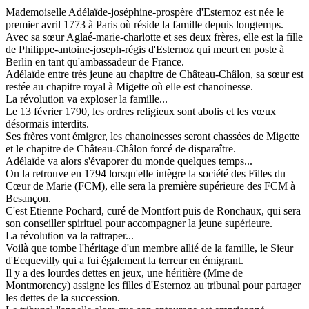
Mademoiselle Adélaïde-joséphine-prospère d'Esternoz est née le
premier avril 1773 à Paris où réside la famille depuis longtemps.
Avec sa sœur Aglaé-marie-charlotte et ses deux frères, elle est la fille
de Philippe-antoine-joseph-régis d'Esternoz qui meurt en poste à
Berlin en tant qu'ambassadeur de France.
Adélaïde entre très jeune au chapitre de Château-Châlon, sa sœur est
restée au chapitre royal à Migette où elle est chanoinesse.
La révolution va exploser la famille...
Le 13 février 1790, les ordres religieux sont abolis et les vœux
désormais interdits.
Ses frères vont émigrer, les chanoinesses seront chassées de Migette
et le chapitre de Château-Châlon forcé de disparaître.
Adélaïde va alors s'évaporer du monde quelques temps...
On la retrouve en 1794 lorsqu'elle intègre la société des Filles du
Cœur de Marie (FCM), elle sera la première supérieure des FCM à
Besançon.
C'est Etienne Pochard, curé de Montfort puis de Ronchaux, qui sera
son conseiller spirituel pour accompagner la jeune supérieure.
La révolution va la rattraper...
Voilà que tombe l'héritage d'un membre allié de la famille, le Sieur
d'Ecquevilly qui a fui également la terreur en émigrant.
Il y a des lourdes dettes en jeux, une héritière (Mme de
Montmorency) assigne les filles d'Esternoz au tribunal pour partager
les dettes de la succession.