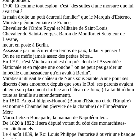
son quotidien.
1790, Et comme tout espion, c'est ''des suites d'une morsure que lui
avait fait à
la main droite un petit écureuil familier'' que le Marquis d'Esterno,
Ministre plénipotentiaire de France,
Chevalier de l'Ordre Royal et Militaire de Saint-Louis,
Chevalier de Saint-Georges, Baron de Montfort et Seigneur de
Lavane,
meurt en poste à Berlin.
Assassiné par un écureuil en temps de paix, fallait y penser !
On ne se méfie jamais assez des petites bêtes...
En 1791, c'est Mirabeau qui est élu président de l'Assemblée
Nationale et en rajoute une couche '' on ne peut pas garder un
imbécile d'ambassadeur qu'on avait à Berlin''.
Mirabeau utilisait le château de Nans-sous-Sainte-Anne pour ses
discrets ébats amoureux depuis que sous le Roi, ses parents avaient
obtenu son placement d'office au château de Joux, (il a faillit réduire
toute sa famille au surendettement).
En 1810, Ange-Philippe-Honoré (Baron d'Esterno et de l'Empire)
est nommé Chambellan (Service de la chambre) de l'Impératrice-
Mère
Maria-Letizia Bonaparte, la maman de Napoléon Ier...
De 1820 à 1822 il sera député votant du côté des monarchistes-
constitutionnels.
Le 4 août 1839, le Roi Louis Philippe l'autorise à ouvrir une banque