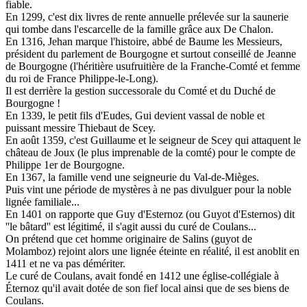
fiable.
En 1299, c'est dix livres de rente annuelle prélevée sur la saunerie
qui tombe dans l'escarcelle de la famille grâce aux De Chalon.
En 1316, Jehan marque l'histoire, abbé de Baume les Messieurs,
président du parlement de Bourgogne et surtout conseillé de Jeanne
de Bourgogne (l'héritière usufruitière de la Franche-Comté et femme
du roi de France Philippe-le-Long).
Il est derrière la gestion successorale du Comté et du Duché de
Bourgogne !
En 1339, le petit fils d'Eudes, Gui devient vassal de noble et
puissant messire Thiebaut de Scey.
En août 1359, c'est Guillaume et le seigneur de Scey qui attaquent le
château de Joux (le plus imprenable de la comté) pour le compte de
Philippe 1er de Bourgogne.
En 1367, la famille vend une seigneurie du Val-de-Mièges.
Puis vint une période de mystères à ne pas divulguer pour la noble
lignée familiale...
En 1401 on rapporte que Guy d'Esternoz (ou Guyot d'Esternos) dit
''le bâtard'' est légitimé, il s'agit aussi du curé de Coulans...
On prétend que cet homme originaire de Salins (guyot de
Molamboz) rejoint alors une lignée éteinte en réalité, il est anoblit en
1411 et ne va pas démériter.
Le curé de Coulans, avait fondé en 1412 une église-collégiale à
Éternoz qu'il avait dotée de son fief local ainsi que de ses biens de
Coulans.