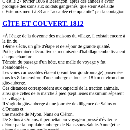
C'est le 27 février 1806 à Besançon, après des années à avoir
prodigué des soins aux soldats gangrenés, que sœur Adélaïde
d'Esternoz meurt à 33 ans ''accablée et empuantie'' par la contagion.
GÎTE ET COUVERT. 1812
«À l'étage de la doyenne des maisons du village, il existait encore à
la fin du
19ème siècle, un gîte d'étape et de séjour de grande qualité.
Poêle, cheminée décorative et menuiserie d'habillage embellissaient
chaque chambre.
Témoin du passage d'un hôte, une malle de voyage y fut
abandonnée».
Les voies carrossables étaient (avant leur goudronnage) parsemées
tous les 8 km environ d'une auberge et tous les 18 km environ d'un
gîte-auberge.
Ces distances correspondent aux capacité de la traction animale,
ainsi que celles de la marche à pied (sept lieues maximum séparent
les villages).
Il s'agit du gîte-auberge à une journée de diligence de Salins ou
d'Ornans et
une marche de Myon, Nans ou Cléron.
De Salins à Ornans, il permettait au voyageur pressé d'éviter le
détour par la populaire auberge de Nans-sous-Sainte-Anne (et le
péage de son pont par le passé).