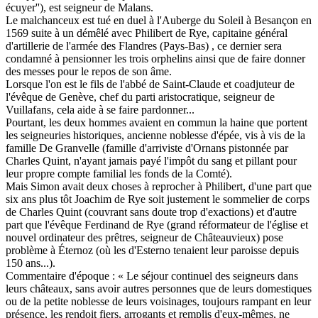
écuyer''), est seigneur de Malans.
Le malchanceux est tué en duel à l'Auberge du Soleil à Besançon en
1569 suite à un démêlé avec Philibert de Rye, capitaine général
d'artillerie de l'armée des Flandres (Pays-Bas) , ce dernier sera
condamné à pensionner les trois orphelins ainsi que de faire donner
des messes pour le repos de son âme.
Lorsque l'on est le fils de l'abbé de Saint-Claude et coadjuteur de
l'évêque de Genève, chef du parti aristocratique, seigneur de
Vuillafans, cela aide à se faire pardonner...
Pourtant, les deux hommes avaient en commun la haine que portent
les seigneuries historiques, ancienne noblesse d'épée, vis à vis de la
famille De Granvelle (famille d'arriviste d'Ornans pistonnée par
Charles Quint, n'ayant jamais payé l'impôt du sang et pillant pour
leur propre compte familial les fonds de la Comté).
Mais Simon avait deux choses à reprocher à Philibert, d'une part que
six ans plus tôt Joachim de Rye soit justement le sommelier de corps
de Charles Quint (couvrant sans doute trop d'exactions) et d'autre
part que l'évêque Ferdinand de Rye (grand réformateur de l'église et
nouvel ordinateur des prêtres, seigneur de Châteauvieux) pose
problème à Éternoz (où les d'Esterno tenaient leur paroisse depuis
150 ans...).
Commentaire d'époque : « Le séjour continuel des seigneurs dans
leurs châteaux, sans avoir autres personnes que de leurs domestiques
ou de la petite noblesse de leurs voisinages, toujours rampant en leur
présence, les rendoit fiers, arrogants et remplis d'eux-mêmes, ne