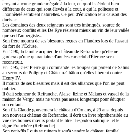
croyant aucune grandeur égale à la leur, en quoi ils étoient bien
différents de ceux qui sont élevés à la cour, à qui la politesse et
l'honnêteté semblent naturelles. Ce peu d'éducation leur causoit des
duels. »
Les domaines des deux seigneurs sont très imbriqués, source de
nombreux conflits et les De Rye résistent mieux au vin de leur vallée
que sert l'aubergiste...
Son frère mourra de ses blessures reçues en Flandres lors de l'assaut
du fort de l’Écluse.
En 1590, la famille acquiert le château de Refranche qu'elle ne
gardera qu'une quarantaine d'années car celui d'Éternoz sera
reconstruit.
En 1595, c'est Pierre qui commande les troupes qui partent de Salins
au secours de Poligny et Château-Châlon qu'elles libèrent contre
Henry IV.
Il mourra de ses blessures mais il est des alliances que l'on ne peut
oublier.
Il était seigneur de Refranche, Alaise, lizine et Malans et vassal de la
maison de Vergy, mais ne vivra pas assez longtemps pour éduquer
son enfant.
Son fils Claude gouvernera le château d'Ornans, à 29 ans, depuis
son nouveau château de Refranche, il écrit un livre répréhensible au
vue des bonnes mœurs portant le titre ''l'espadon satirique'' et le
signe Franchère (Refranche).
Son petit-fils Louis se ruinera jusqu'à vendre le château familial.