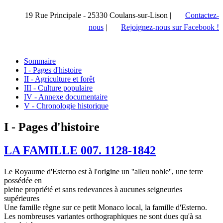
19 Rue Principale - 25330 Coulans-sur-Lison |
Contactez-
nous
|
Rejoignez-nous sur Facebook !
Sommaire
I - Pages d'histoire
II - Agriculture et forêt
III - Culture populaire
IV - Annexe documentaire
V - Chronologie historique
I - Pages d'histoire
LA FAMILLE 007. 1128-1842
Le Royaume d'Esterno est à l'origine un ''alleu noble'', une terre
possédée en
pleine propriété et sans redevances à aucunes seigneuries
supérieures
Une famille règne sur ce petit Monaco local, la famille d'Esterno.
Les nombreuses variantes orthographiques ne sont dues qu'à sa