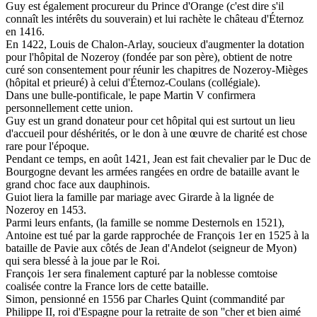
Guy est également procureur du Prince d'Orange (c'est dire s'il
connaît les intérêts du souverain) et lui rachète le château d'Éternoz
en 1416.
En 1422, Louis de Chalon-Arlay, soucieux d'augmenter la dotation
pour l'hôpital de Nozeroy (fondée par son père), obtient de notre
curé son consentement pour réunir les chapitres de Nozeroy-Mièges
(hôpital et prieuré) à celui d'Éternoz-Coulans (collégiale).
Dans une bulle-pontificale, le pape Martin V confirmera
personnellement cette union.
Guy est un grand donateur pour cet hôpital qui est surtout un lieu
d'accueil pour déshérités, or le don à une œuvre de charité est chose
rare pour l'époque.
Pendant ce temps, en août 1421, Jean est fait chevalier par le Duc de
Bourgogne devant les armées rangées en ordre de bataille avant le
grand choc face aux dauphinois.
Guiot liera la famille par mariage avec Girarde à la lignée de
Nozeroy en 1453.
Parmi leurs enfants, (la famille se nomme Desternols en 1521),
Antoine est tué par la garde rapprochée de François 1er en 1525 à la
bataille de Pavie aux côtés de Jean d'Andelot (seigneur de Myon)
qui sera blessé à la joue par le Roi.
François 1er sera finalement capturé par la noblesse comtoise
coalisée contre la France lors de cette bataille.
Simon, pensionné en 1556 par Charles Quint (commandité par
Philippe II, roi d'Espagne pour la retraite de son ''cher et bien aimé