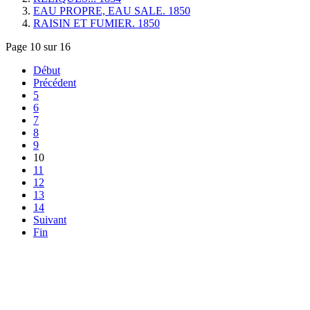
EAU PROPRE, EAU SALE. 1850
RAISIN ET FUMIER. 1850
Page 10 sur 16
Début
Précédent
5
6
7
8
9
10
11
12
13
14
Suivant
Fin
Contact