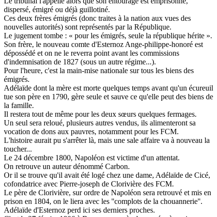
Le tribunal l'appelle alors que son entourage est emprisonné,
dispersé, émigré ou déjà guillotiné.
Ces deux frères émigrés (donc traites à la nation aux vues des
nouvelles autorités) sont représentés par la République.
Le jugement tombe : « pour les émigrés, seule la république hérite ».
Son frère, le nouveau comte d'Esternoz Ange-philippe-honoré est
dépossédé et on ne le reverra point avant les commissions
d'indemnisation de 1827 (sous un autre régime...).
Pour l'heure, c'est la main-mise nationale sur tous les biens des
émigrés.
Adélaïde dont la mère est morte quelques temps avant qu'un écureuil
tue son père en 1790, gère seule et sauve ce qu'elle peut des biens de
la famille.
Il restera tout de même pour les deux sœurs quelques fermages.
Un seul sera reloué, plusieurs autres vendus, ils alimenteront sa
vocation de dons aux pauvres, notamment pour les FCM.
L'histoire aurait pu s'arrêter là, mais une sale affaire va à nouveau la
toucher...
Le 24 décembre 1800, Napoléon est victime d'un attentat.
On retrouve un auteur dénommé Carbon.
Or il se trouve qu'il avait été logé chez une dame, Adélaïde de Cicé,
cofondatrice avec Pierre-joseph de Clorivière des FCM.
Le père de Clorivière, sur ordre de Napoléon sera retrouvé et mis en
prison en 1804, on le liera avec les ''complots de la chouannerie''.
Adélaïde d'Esternoz perd ici ses derniers proches.