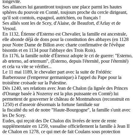
longévité.
Ses alliances lui garantiront toujours une place parmi les hautes
sphères du pouvoir en Comté, toujours proche du cercle dirigeant,
qu'il soit comtois, espagnol, autrichien, ou français !
Ses alliés sont les de Scey, d'Alaise, de Beaufort, d'Arlay et de
Vesoul.
En 1132, Étienne d'Esterno est Chevalier, la famille est ancestrale,
elle abonde déjà de dons pour la constitution des abbayes (en 1128
pour Notre Dame de Billon avec charte confirmative de l'évêque
bisontin et en 1134 pour l'abbaye des Trois Rois).
En 1176, la famille noble d'Éternoz adopte le cri de guerre: ''Esterno,
ab œterno, ad œternum'', (Esterno, depuis l'éternité, pour l'éternité)
et cela va vite se vérifier...
Le 11 mai 1189, le chevalier part avec la suite de Frédéric
Barberousse (l'empereur germanique) à l'appel du Pape pour la
troisième croisade sur la Palestine.
Dès 1240, ses relations avec Jean de Chalon (la lignée des Princes
d'Orange basée à Nozeroy est la plus puissante en Comté) lui
permettent de gouverner le château de Montmahoux (reconstruit en
1250) et d'asseoir désormais la fortune familiale sur
la fiscalité du sel de notre ''Haute-Bourgogne'', la famille s'unit avec
les De Scey.
Eudes, qui reçoit des De Chalon dix livrées de terre de rente
supplémentaire en 1259, vassalise officiellement la famille à Jean II
de Chalon en 1278, ce qui met de fait Coulans sous protection