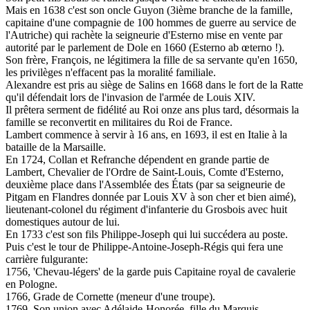
Mais en 1638 c'est son oncle Guyon (3ième branche de la famille,
capitaine d'une compagnie de 100 hommes de guerre au service de
l'Autriche) qui rachète la seigneurie d'Esterno mise en vente par
autorité par le parlement de Dole en 1660 (Esterno ab œterno !).
Son frère, François, ne légitimera la fille de sa servante qu'en 1650,
les privilèges n'effacent pas la moralité familiale.
Alexandre est pris au siège de Salins en 1668 dans le fort de la Ratte
qu'il défendait lors de l'invasion de l'armée de Louis XIV.
Il prêtera serment de fidélité au Roi onze ans plus tard, désormais la
famille se reconvertit en militaires du Roi de France.
Lambert commence à servir à 16 ans, en 1693, il est en Italie à la
bataille de la Marsaille.
En 1724, Collan et Refranche dépendent en grande partie de
Lambert, Chevalier de l'Ordre de Saint-Louis, Comte d'Esterno,
deuxième place dans l'Assemblée des États (par sa seigneurie de
Pitgam en Flandres donnée par Louis XV à son cher et bien aimé),
lieutenant-colonel du régiment d'infanterie du Grosbois avec huit
domestiques autour de lui.
En 1733 c'est son fils Philippe-Joseph qui lui succédera au poste.
Puis c'est le tour de Philippe-Antoine-Joseph-Régis qui fera une
carrière fulgurante:
1756, 'Chevau-légers' de la garde puis Capitaine royal de cavalerie
en Pologne.
1766, Grade de Cornette (meneur d'une troupe).
1769, Son union avec Adélaide-Honorée, fille du Marquis