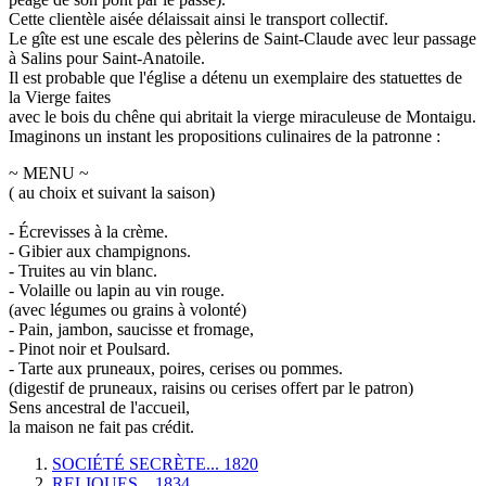
Cette clientèle aisée délaissait ainsi le transport collectif.
Le gîte est une escale des pèlerins de Saint-Claude avec leur passage
à Salins pour Saint-Anatoile.
Il est probable que l'église a détenu un exemplaire des statuettes de
la Vierge faites
avec le bois du chêne qui abritait la vierge miraculeuse de Montaigu.
Imaginons un instant les propositions culinaires de la patronne :
~ MENU ~
( au choix et suivant la saison)
- Écrevisses à la crème.
- Gibier aux champignons.
- Truites au vin blanc.
- Volaille ou lapin au vin rouge.
(avec légumes ou grains à volonté)
- Pain, jambon, saucisse et fromage,
- Pinot noir et Poulsard.
- Tarte aux pruneaux, poires, cerises ou pommes.
(digestif de pruneaux, raisins ou cerises offert par le patron)
Sens ancestral de l'accueil,
la maison ne fait pas crédit.
SOCIÉTÉ SECRÈTE... 1820
RELIQUES... 1834