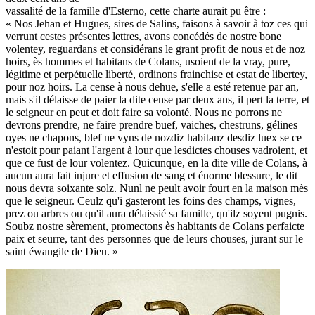
vassalité de la famille d'Esterno, cette charte aurait pu être :
« Nos Jehan et Hugues, sires de Salins, faisons à savoir à toz ces qui
verrunt cestes présentes lettres, avons concédés de nostre bone
volentey, reguardans et considérans le grant profit de nous et de noz
hoirs, ès hommes et habitans de Colans, usoient de la vray, pure,
légitime et perpétuelle liberté, ordinons frainchise et estat de libertey,
pour noz hoirs. La cense à nous dehue, s'elle a esté retenue par an,
mais s'il délaisse de paier la dite cense par deux ans, il pert la terre, et
le seigneur en peut et doit faire sa volonté. Nous ne porrons ne
devrons prendre, ne faire prendre buef, vaiches, chestruns, gélines
oyes ne chapons, blef ne vyns de nozdiz habitanz desdiz luex se ce
n'estoit pour paiant l'argent à lour que lesdictes chouses vadroient, et
que ce fust de lour volentez. Quicunque, en la dite ville de Colans, à
aucun aura fait injure et effusion de sang et énorme blessure, le dit
nous devra soixante solz. Nunl ne peult avoir fourt en la maison mès
que le seigneur. Ceulz qu'i gasteront les foins des champs, vignes,
prez ou arbres ou qu'il aura délaissié sa famille, qu'ilz soyent pugnis.
Soubz nostre sèrement, promectons ès habitants de Colans perfaicte
paix et seurre, tant des personnes que de leurs chouses, jurant sur le
saint éwangile de Dieu. »