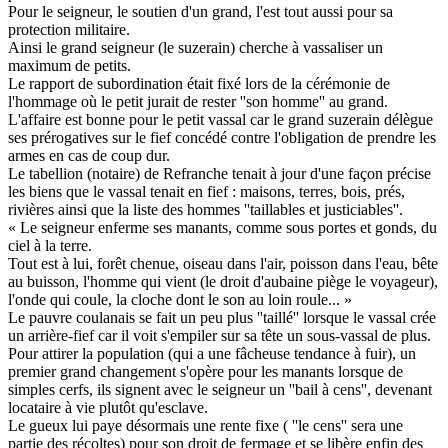
Pour le seigneur, le soutien d'un grand, l'est tout aussi pour sa
protection militaire.
Ainsi le grand seigneur (le suzerain) cherche à vassaliser un
maximum de petits.
Le rapport de subordination était fixé lors de la cérémonie de
l'hommage où le petit jurait de rester ''son homme'' au grand.
L'affaire est bonne pour le petit vassal car le grand suzerain délègue
ses prérogatives sur le fief concédé contre l'obligation de prendre les
armes en cas de coup dur.
Le tabellion (notaire) de Refranche tenait à jour d'une façon précise
les biens que le vassal tenait en fief : maisons, terres, bois, prés,
rivières ainsi que la liste des hommes ''taillables et justiciables''.
« Le seigneur enferme ses manants, comme sous portes et gonds, du
ciel à la terre.
Tout est à lui, forêt chenue, oiseau dans l'air, poisson dans l'eau, bête
au buisson, l'homme qui vient (le droit d'aubaine piège le voyageur),
l'onde qui coule, la cloche dont le son au loin roule... »
Le pauvre coulanais se fait un peu plus ''taillé'' lorsque le vassal crée
un arrière-fief car il voit s'empiler sur sa tête un sous-vassal de plus.
Pour attirer la population (qui a une fâcheuse tendance à fuir), un
premier grand changement s'opère pour les manants lorsque de
simples cerfs, ils signent avec le seigneur un ''bail à cens'', devenant
locataire à vie plutôt qu'esclave.
Le gueux lui paye désormais une rente fixe ( ''le cens'' sera une
partie des récoltes) pour son droit de fermage et se libère enfin des