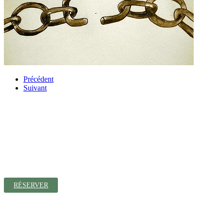
Précédent
Suivant
Contact
19 Rue Principale
25330 Coulans-sur-Lison
Tél. : 07 81 28 86 15
RÉSERVER
Géolocalisation