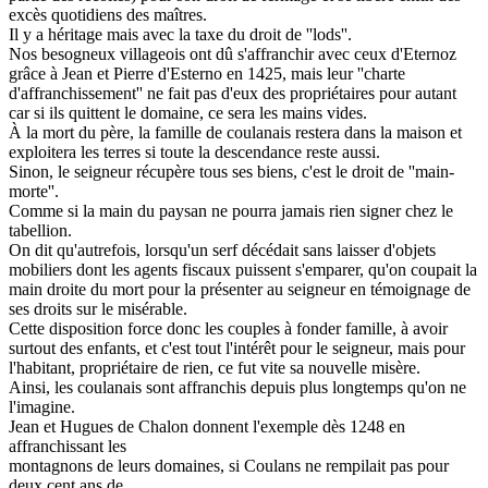
excès quotidiens des maîtres.
Il y a héritage mais avec la taxe du droit de ''lods''.
Nos besogneux villageois ont dû s'affranchir avec ceux d'Eternoz
grâce à Jean et Pierre d'Esterno en 1425, mais leur ''charte
d'affranchissement'' ne fait pas d'eux des propriétaires pour autant
car si ils quittent le domaine, ce sera les mains vides.
À la mort du père, la famille de coulanais restera dans la maison et
exploitera les terres si toute la descendance reste aussi.
Sinon, le seigneur récupère tous ses biens, c'est le droit de ''main-
morte''.
Comme si la main du paysan ne pourra jamais rien signer chez le
tabellion.
On dit qu'autrefois, lorsqu'un serf décédait sans laisser d'objets
mobiliers dont les agents fiscaux puissent s'emparer, qu'on coupait la
main droite du mort pour la présenter au seigneur en témoignage de
ses droits sur le misérable.
Cette disposition force donc les couples à fonder famille, à avoir
surtout des enfants, et c'est tout l'intérêt pour le seigneur, mais pour
l'habitant, propriétaire de rien, ce fut vite sa nouvelle misère.
Ainsi, les coulanais sont affranchis depuis plus longtemps qu'on ne
l'imagine.
Jean et Hugues de Chalon donnent l'exemple dès 1248 en
affranchissant les
montagnons de leurs domaines, si Coulans ne rempilait pas pour
deux cent ans de