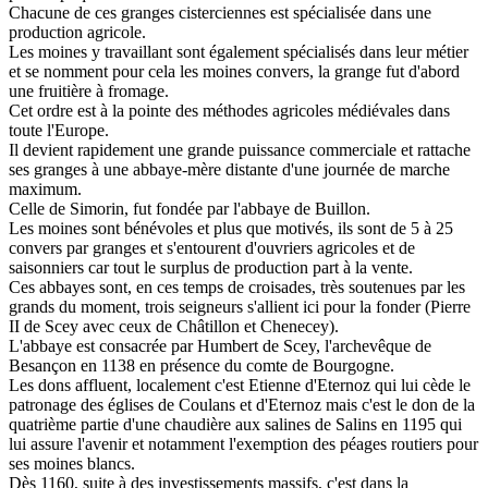
Chacune de ces granges cisterciennes est spécialisée dans une
production agricole.
Les moines y travaillant sont également spécialisés dans leur métier
et se nomment pour cela les moines convers, la grange fut d'abord
une fruitière à fromage.
Cet ordre est à la pointe des méthodes agricoles médiévales dans
toute l'Europe.
Il devient rapidement une grande puissance commerciale et rattache
ses granges à une abbaye-mère distante d'une journée de marche
maximum.
Celle de Simorin, fut fondée par l'abbaye de Buillon.
Les moines sont bénévoles et plus que motivés, ils sont de 5 à 25
convers par granges et s'entourent d'ouvriers agricoles et de
saisonniers car tout le surplus de production part à la vente.
Ces abbayes sont, en ces temps de croisades, très soutenues par les
grands du moment, trois seigneurs s'allient ici pour la fonder (Pierre
II de Scey avec ceux de Châtillon et Chenecey).
L'abbaye est consacrée par Humbert de Scey, l'archevêque de
Besançon en 1138 en présence du comte de Bourgogne.
Les dons affluent, localement c'est Etienne d'Eternoz qui lui cède le
patronage des églises de Coulans et d'Eternoz mais c'est le don de la
quatrième partie d'une chaudière aux salines de Salins en 1195 qui
lui assure l'avenir et notamment l'exemption des péages routiers pour
ses moines blancs.
Dès 1160, suite à des investissements massifs, c'est dans la