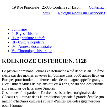
19 Rue Principale - 25330 Coulans-sur-Lison |
Contactez-
nous
|
Rejoignez-nous sur Facebook !
Sommaire
I - Pages d'histoire
II - Agriculture et forêt
III - Culture populaire
IV - Annexe documentaire
V - Chronologie historique
KOLKHOZE CISTERCIEN. 1128
Le plateau dominant Coulans et Refranche a été déboisé au 12 ième
siècle par des moines envoyés ici (comme dans 6000 autres lieux en
Europe) pour fonder une ferme isolée de montagne appelée grange.
C'est Hubert Milles de Malans qui est à l'origine du don des terrains
alors incultes de la Grange Simorin.
Ces moines font partie de l'ordre des cisterciens (originaires de
Cîteaux) qui œuvre dans la production agricole à grande échelle (un
million d'hectares cultivés) au sein d'unités agricoles gigantesques
pour l'époque.