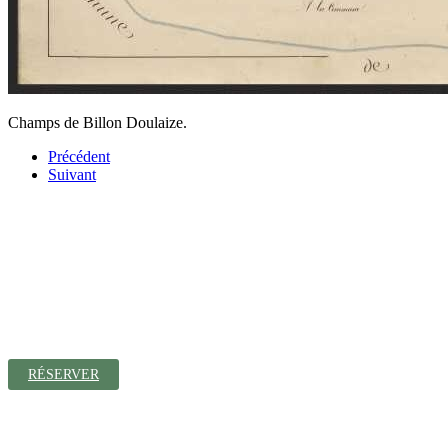
Champs de Billon Doulaize.
Précédent
Suivant
Contact
19 Rue Principale
25330 Coulans-sur-Lison
Tél. : 07 81 28 86 15
RÉSERVER
Géolocalisation